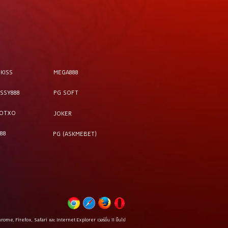
8KISS
MEGA888
SSY888
PG SOFT
LOTXO
JOKER
88
PG (ASKMEBET)
rome, Firefox, Safari และ Internet Explorer เวอร์ชั่น 11 ขึ้นไป