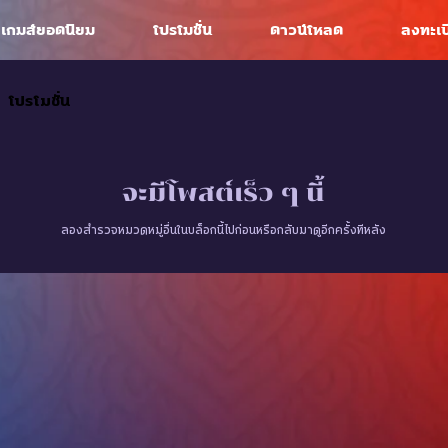
เกมส์ยอดนิยม
โปรโมชั่น
ดาวน์โหลด
ลงทะเบ
โปรโมชั่น
จะมีโพสต์เร็ว ๆ นี้
ลองสำรวจหมวดหมู่อื่นในบล็อกนี้ไปก่อนหรือกลับมาดูอีกครั้งทีหลัง