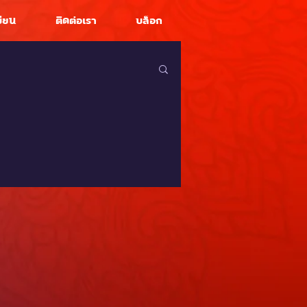
ียน
ติดต่อเรา
บล็อก