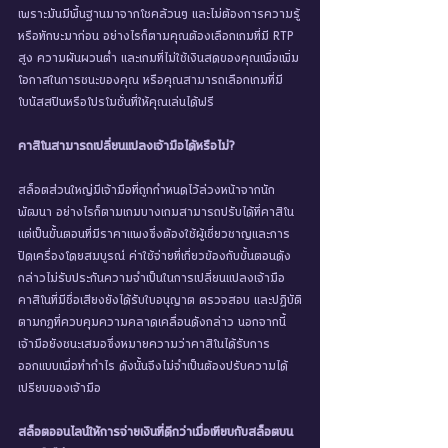
เพราะมันมีพื้นฐานมาจากโชคล้วนๆ และไม่ต้องการความรู้
หรือทักษะมาก่อน อย่างไรก็ตามคุณต้องเลือกเกมที่มี RTP 
สูง ความผันผวนต่ำ และเกมที่ไม่ใช้เงินสดของคุณเพื่อเพิ่ม
โอกาสในการชนะของคุณ หรือคุณสามารถเลือกเกมที่มี
โบนัสสปินหรือโปรโมชั่นที่ให้คุณเล่นได้ฟรี
คาสิโนสามารถเปลี่ยนแปลงเจ้ามือได้หรือไม่?
สล็อตส่วนใหญ่มีเจ้ามือที่ถูกกำหนดไว้ล่วงหน้าจากนัก
พัฒนา อย่างไรก็ตามเกมบางเกมสามารถปรับได้ที่คาสิโน 
แต่เป็นขั้นตอนที่มีราคาแพงซึ่งต้องใช้ผู้เชี่ยวชาญและการ
ปิดเครื่องโดยสมบูรณ์ ค่าใช้จ่ายที่เกี่ยวข้องกับขั้นตอนดัง
กล่าวไม่รับประกันความจำเป็นในการเปลี่ยนแปลงเจ้ามือ 
คาสิโนที่มีชื่อเสียงยังได้รับใบอนุญาต ตรวจสอบ และปฏิบัติ
ตามกฎที่ควบคุมความคลาดเคลื่อนดังกล่าว นอกจากนี้ 
เจ้ามือยังชนะเสมอซึ่งหมายความว่าคาสิโนได้รับการ
ออกแบบเพื่อทำกำไร ดังนั้นจึงไม่จำเป็นต้องปรับความได้
เปรียบของเจ้ามือ
สล็อตออนไลน์ให้การจ่ายเงินที่ดีกว่าเมื่อเทียบกับสล็อตบน