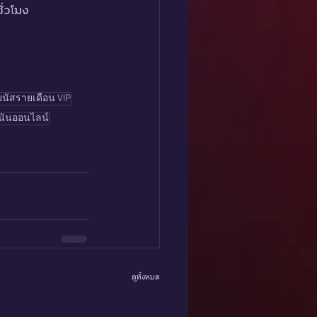
ั่วโมง
นัสรายเดือน VIP
นันออนไลน์
ดูทั้งหมด