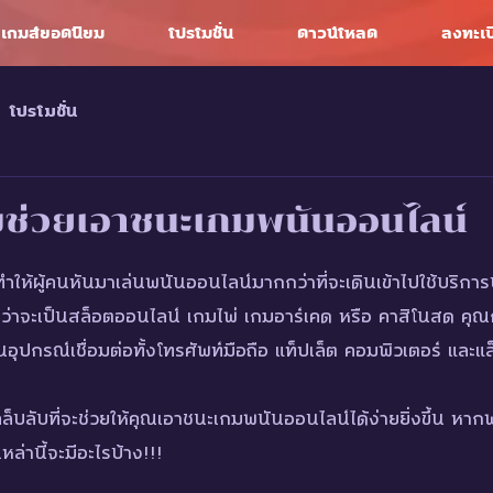
เกมส์ยอดนิยม
โปรโมชั่น
ดาวน์โหลด
ลงทะเบ
โปรโมชั่น
ับช่วยเอาชนะเกมพนันออนไลน์
ำให้ผู้คนหันมาเล่นพนันออนไลน์มากกว่าที่จะเดินเข้าไปใช้บริกา
ม่ว่าจะเป็นสล็อตออนไลน์ เกมไพ่ เกมอาร์เคด หรือ คาสิโนสด คุณ
นอุปกรณ์เชื่อมต่อทั้งโทรศัพท์มือถือ แท็ปเล็ต คอมพิวเตอร์ และแ
ล็บลับที่จะช่วยให้คุณเอาชนะเกมพนันออนไลน์ได้ง่ายยิ่งขึ้น หาก
หล่านี้จะมีอะไรบ้าง!!! 