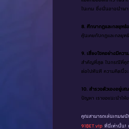
ในเกม ซึ่งนั่นอาจนำพ
8. ศึกษากฎและกลยุทธ์
คุ้นเคยกับกฎและกลยุทธ์
9. เสี่ยงโชคอย่างมีควา
สำคัญที่สุด ในกรณีที่ค
ต่อไปทันที ความคิดนี้จะ
10. สำรวจตัวเองอยู่เส
ปัญหา เราขอแนะนำให้ขอ
คุณสามารถเล่นเกมพนันอ
91฿ET.vip
 ที่นี่เท่านั