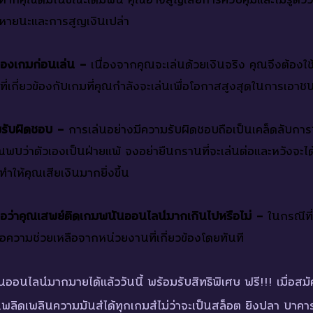
าหายนะและการสูญเงินเปล่า
ของเกมก่อนเล่น - 
เนื่องจากคุณจะเล่นด้วยเงินจริง คุณจึงต้องใ
ที่เกี่ยวข้องกับเกมที่คุณกำลังจะเล่นเพื่อโอกาสสูงสุดในการเอาช
มรับผิดชอบ - 
การเล่นอย่างมีความรับผิดชอบถือเป็นเคล็ดลับการ
ุณพบว่าตัวเองเป็นฝ่ายแพ้ จงอย่ายืนกรานที่จะเล่นต่อและหวังจะ
ทำให้คุณเสียเงินมากยิ่งขึ้น
มอว่าคุณเสพย์ติดเกมพนันออนไลน์มากเกินไปหรือไม่ -
 ในกรณีที่
ความช่วยเหลือจากหน่วยงานที่เกี่ยวข้องโดยทันที
อนไลน์มากมายได้แล้ววันนี้ พร้อมรับสิทธิพิเศษ ฟรี!!! เมื่อสม
้น! เพลิดเพลินความมันส์ได้ทุกเกมส์ไม่ว่าจะเป็นสล็อต ยิงปลา บาคาร