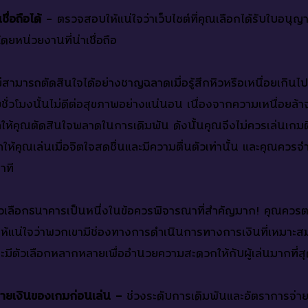
เชื่อถือได้
 - ตรวจสอบให้แน่ใจว่าเว็บไซต์ที่คุณเลือกได้รับใบอนุญ
ยหน่วยงานที่น่าเชื่อถือ
่สามารถตัดสินใจได้อย่างชาญฉลาดเมื่อรู้สึกหิวหรือเหนื่อยเกินไ
ชั่วโมงนั้นไม่ดีต่อสุขภาพอย่างแน่นอน เนื่องจากความเหนื่อยล้
้คุณตัดสินใจพลาดในการเดิมพัน ดังนั้นคุณจึงไม่ควรเล่นเกมต
ห้คุณเล่นเมื่อจิตใจสดชื่นและมีความตื่นตัวเท่านั้น และคุณควร
าที 
ัวเลือกธนาคารเป็นหนึ่งในข้อควรพิจารณาที่สำคัญมาก! คุณคว
่อให้แน่ใจว่าพวกเขามีช่องทางการดำเนินการทางการเงินที่เหมาะ
กจะมีตัวเลือกหลากหลายเพื่ออำนวยความสะดวกให้กับผู้เล่นมากที่สุ
ายเงินของเกมก่อนเล่น - 
ช่วงระดับการเดิมพันและอัตราการจ่า