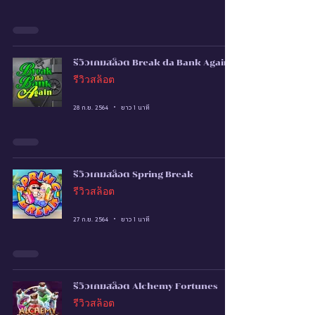
รีวิวเกมสล็อต Break da Bank Again
รีวิวสล็อต
28 ก.ย. 2564
ยาว 1 นาที
รีวิวเกมสล็อต Spring Break
รีวิวสล็อต
27 ก.ย. 2564
ยาว 1 นาที
รีวิวเกมสล็อต Alchemy Fortunes
รีวิวสล็อต