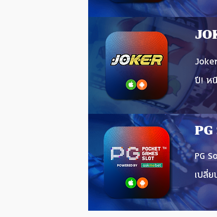
JO
Joker
ปี! ห
PG
PG So
เปลี่