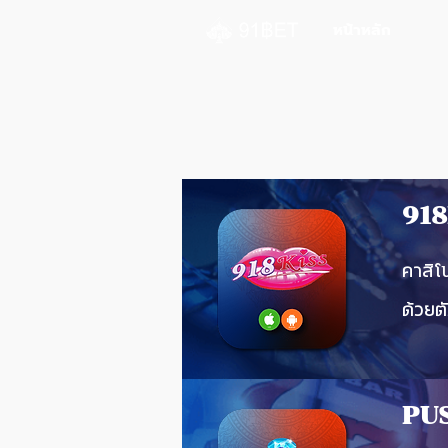
หน้าหลัก
918
คาสิโน
ด้วยต
PU