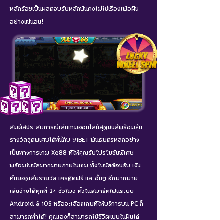
หลักร้อยเป็นผลตอบรับหลักพันคงไม่ใช่เรื่องเพ้อฝัน
อย่างแน่นอน!
สัมผัสประสบการณ์เล่นเกมออนไลน์สุดมันส์พร้อมลุ้น
รางวัลสุดพิเศษได้ที่นี่กับ 91฿ET พันธมิตรหลักอย่าง
เป็นทางการเกม Xe88 ที่ให้คุณรับโปรโมชั่นพิเศษ
พร้อมโบนัสมากมายภายในเกม ทั้งโบนัสต้อนรับ เงิน
คืนยอดเสียรายวัล เครดิตฟรี และอื่นๆ อีกมากมาย
เล่นง่ายได้ทุกที่ 24 ชั่วโมง ทั้งในสมาร์ทโฟนระบบ
Android & iOS หรือจะเลือกเกมที่ให้บริการบน PC ก็
สามารถทำได้! คุณเองก็สามารถใช้ชีวิตแบบในฝันได้