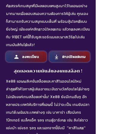
คัดสรรค์เกมสนุกที่มีผลตอบแทนสูงมาไว้ในแอพอย่าง
มากมายเพื่อตอบสนองความต้องการให้ผู้เล่น คุณเอง
ก็สามารถรับความสนุกแบบเต็มที่ พร้อมลุ้นโชคดีแบบ
ยิ่งใหญ่ เพียงแค่คลิกดาวน์โหลดเกม แล้วกดลงทะเบียน
กับ 91฿ET แค่นี้ก็รับยูสเซอร์เนมและพาสเวิร์ดไปเล่น
เกมมันส์กันได้แล้ว!
ลงทะเบียน
ดาวน์โหลดเกม
สุดยอดความมันส์ของเกมสล็อต !
Xe88 แอพพลิเคชั่นสล็อตและคาสิโนออนไลน์ใหม่
ล่าสุดที่ให้โอกาสผู้เล่นเอาชนะเงินรางวัลก้อนโตได้ง่ายๆ
ไม่เพียงแค่เกมสล็อตเท่านั้น! Xe88 ยังมีเกมอื่นๆ อีก
หลายประเภทให้บริการที่แอพนี้ ไม่ว่าจะเป็น เกมยิงปลา
เกมโต๊ะพนันประเภทต่างๆ เช่น บาคาร่า เสือมังกร
โป๊กเกอร์ แบล็คแจ็ค ฯลฯ เกมตู้อาร์เคด เช่น ลิงไต่ราว
แข่งม้า แข่งรถ ฯลฯ และนอกจากนี้ยังมี "คาสิโนสด"