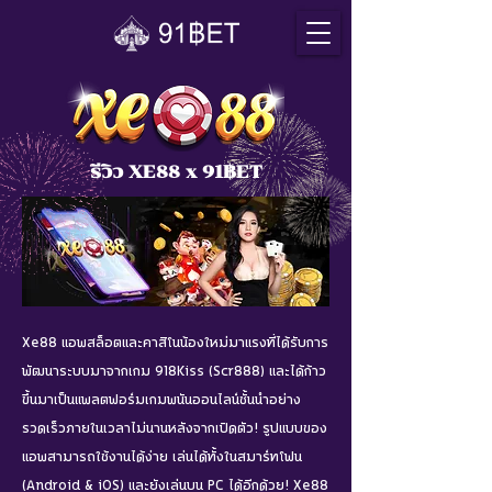
รีวิว XE88 x 91฿ET
Xe88 แอพสล็อตและคาสิโนน้องใหม่มาแรงที่ได้รับการ
พัฒนาระบบมาจากเกม 918Kiss (Scr888) และได้ก้าว
ขึ้นมาเป็นแพลตฟอร์มเกมพนันออนไลน์ชั้นนำอย่าง
รวดเร็วภายในเวลาไม่นานหลังจากเปิดตัว! รูปแบบของ
แอพสามารถใช้งานได้ง่าย เล่นได้ทั้งในสมาร์ทโฟน
(Android & iOS) และยังเล่นบน PC ได้อีกด้วย! Xe88