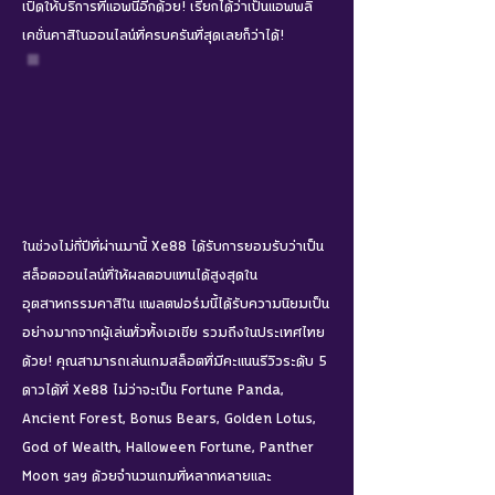
เปิดให้บริการที่แอพนี้อีกด้วย! เรียกได้ว่าเป็นแอพพลิ
เคชั่นคาสิโนออนไลน์ที่ครบครันที่สุดเลยก็ว่าได้!
ในช่วงไม่กี่ปีที่ผ่านมานี้ Xe88 ได้รับการยอมรับว่าเป็น
สล็อตออนไลน์ที่ให้ผลตอบแทนได้สูงสุดใน
อุตสาหกรรมคาสิโน แพลตฟอร์มนี้ได้รับความนิยมเป็น
อย่างมากจากผู้เล่นทั่วทั้งเอเชีย รวมถึงในประเทศไทย
ด้วย! คุณสามารถเล่นเกมสล็อตที่มีคะแนนรีวิวระดับ 5
ดาวได้ที่ Xe88 ไม่ว่าจะเป็น Fortune Panda,
Ancient Forest, Bonus Bears, Golden Lotus,
God of Wealth, Halloween Fortune, Panther
Moon ฯลฯ ด้วยจำนวนเกมที่หลากหลายและ