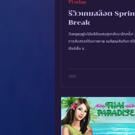
รีวิวสล็อต
รีวิวเกมสล็อต Spri
Break
วันหยุดฤดูใบไม้ผลิอันแสนสุขกลับมาอีกครั้ง!
การสังสรรค์ริมชายหาด เพลิดเพลินกับบาร์บี
เบียร์เย็น ๆ...