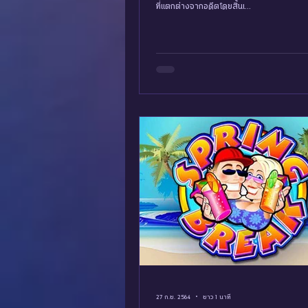
ที่แตกต่างจากอดีตโดยสิ้นเ...
27 ก.ย. 2564
ยาว 1 นาที