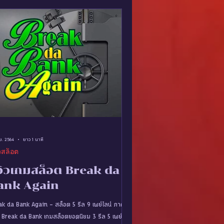
ย. 2564
ยาว 1 นาที
ิวสล็อต
ีวิวเกมสล็อต Break da
ank Again
ak da Bank Again - สล็อต 5 รีล 9 เพย์ไลน์ ภาคต่อ
 Break da Bank เกมสล็อตยอดนิยม 3 รีล 5 เพย์ไลน์