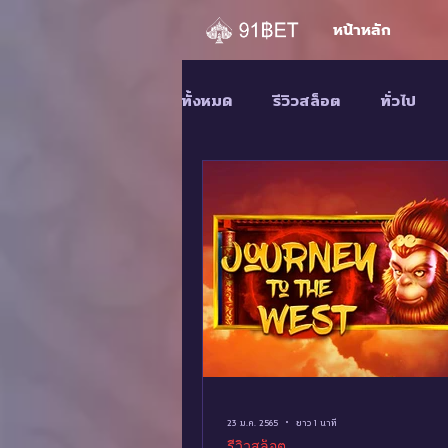
หน้าหลัก
ทั้งหมด
รีวิวสล็อต
ทั่วไป
23 ม.ค. 2565
ยาว 1 นาที
รีวิวสล็อต