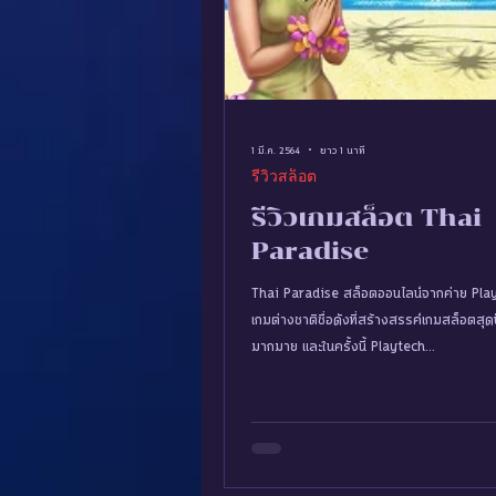
1 มี.ค. 2564
ยาว 1 นาที
รีวิวสล็อต
รีวิวเกมสล็อต Thai
Paradise
Thai Paradise สล็อตออนไลน์จากค่าย Play
เกมต่างชาติชื่อดังที่สร้างสรรค์เกมสล็อตสุด
มากมาย และในครั้งนี้ Playtech...