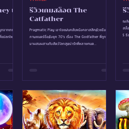
ney to
รีวิวเกมสล็อต The
ร
Catfather
เพลิ
สล็
นุกจากเกม
Pragmatic Play เอาใจแฟนคลับหนังคลาสสิคด้วยธีม
5 รี
ี่แปลกใหม่
ภาพยนตร์ชื่อดังยุค 70's เรื่อง The Godfather ที่ถูกนำ
มาผสมผสานกับสัตว์โลกสุดน่ารักที่หลายคนต...