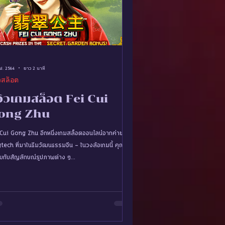
พ. 2564
ยาว 2 นาที
ิวสล็อต
ีวิวเกมสล็อต Fei Cui
ong Zhu
 Cui Gong Zhu อีกหนึ่งเกมสล็อตออนไลน์จากค่าย
tech ที่มาในธีมวัฒนธรรมจีน - ในวงล้อเกมนี้ คุณจะ
บกับสัญลักษณ์รูปภาพต่าง ๆ...