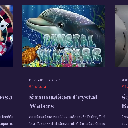
14 ต.ค. 2564
ยาว 1 นาที
28 ก.
รีวิวสล็อต
รีว
งครอง
รีวิวเกมสล็อต Crystal
ร
Waters
B
วโลกก็คือ วิธี
ล่องเรือยอร์ชและท่องไปในทะเลสีครามที่กว้างใหญ่กับเจ้า
Bre
สนุกยามว่าง
โลมาน้อยและเหล่าสัตว์ทะเลสุดน่ารักที่มาพร้อมเงินรางวัลที่
ของ