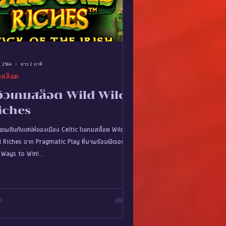
. 2564
ยาว 2 นาที
ิวสล็อต
ีวิวเกมสล็อต Wild Wild
iches
ดเพลินกับเสน่ห์ของเมือง Celtic ในเกมสล็อต Wild
d Riches จาก Pragmatic Play ที่มาพร้อมฟีเจอร์
 Ways to Win!...