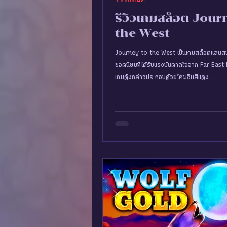
รีวิวเกมสล็อต Jour
the West
Journey to the West เป็นเกมสล็อตแสนส
ยอดนิยมที่ได้รับแรงบันดาลใจจาก Far East ท
เกมดังกล่าวประกอบด้วยโคมจีนสีแดง...