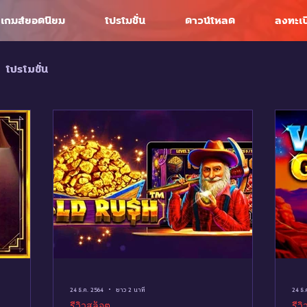
เกมส์ยอดนิยม
โปรโมชั่น
ดาวน์โหลด
ลงทะเบ
โปรโมชั่น
24 ธ.ค. 2564
ยาว 2 นาที
24 ธ.
รีวิวสล็อต
รีว