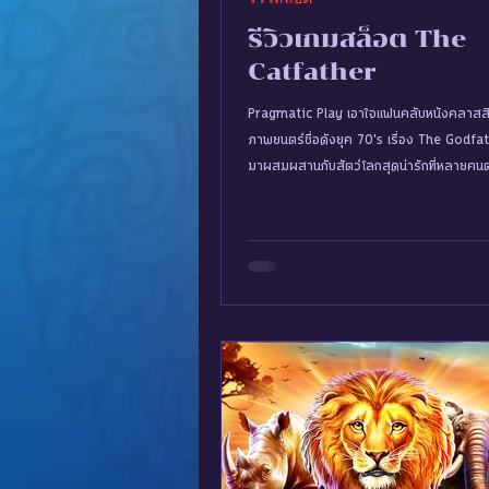
รีวิวเกมสล็อต The
Catfather
Pragmatic Play เอาใจแฟนคลับหนังคลาสสิ
ภาพยนตร์ชื่อดังยุค 70's เรื่อง The Godfath
มาผสมผสานกับสัตว์โลกสุดน่ารักที่หลายคนต