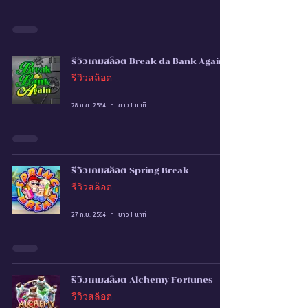
รีวิวเกมสล็อต Break da Bank Again
รีวิวสล็อต
28 ก.ย. 2564
ยาว 1 นาที
รีวิวเกมสล็อต Spring Break
รีวิวสล็อต
27 ก.ย. 2564
ยาว 1 นาที
รีวิวเกมสล็อต Alchemy Fortunes
รีวิวสล็อต