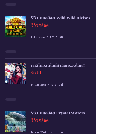
รีวิวเกมสล็อต Wild Wild Riches
รีวิวสล็อต
1 พ.ย. 2564
ยาว 2 นาที
คาสิโนออนไลน์กำลังครองโลก!!!
ทั่วไป
14 ต.ค. 2564
ยาว 1 นาที
รีวิวเกมสล็อต Crystal Waters
รีวิวสล็อต
14 ต.ค. 2564
ยาว 1 นาที