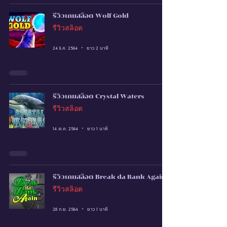
รีวิวเกมสล็อต Wolf Gold
รีวิวสล็อต
24 ธ.ค. 2564
ยาว 2 นาที
รีวิวเกมสล็อต Crystal Waters
รีวิวสล็อต
14 ต.ค. 2564
ยาว 1 นาที
รีวิวเกมสล็อต Break da Bank Again
รีวิวสล็อต
28 ก.ย. 2564
ยาว 1 นาที