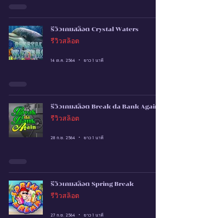
รีวิวเกมสล็อต Crystal Waters
รีวิวสล็อต
14 ต.ค. 2564
ยาว 1 นาที
รีวิวเกมสล็อต Break da Bank Again
รีวิวสล็อต
28 ก.ย. 2564
ยาว 1 นาที
รีวิวเกมสล็อต Spring Break
รีวิวสล็อต
27 ก.ย. 2564
ยาว 1 นาที