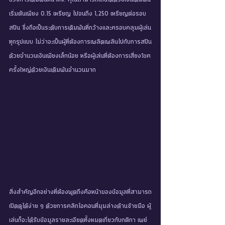
เริ่มต้นเพียง 0.15 เหรียญ ไปจนถึง 1,250 เหรียญต่อรอบ
สปิน ซึ่งถือเป็นระดับการเดิมพันที่กว้างและครอบคลุมผู้เล่น
ทุกรูปแบบ ไม่ว่าจะเป็นผู้ที่ต้องการเพลิดเพลินไปกับการสปิน
ด้วยจำนวนเงินเพียงเล็กน้อย หรือผู้เล่นที่ต้องการเสี่ยงโชค
ครั้งใหญ่ด้วยเงินเดิมพันจำนวนมาก 
สิ่งสำคัญอีกอย่างที่ต้องพูดถึงคือหน้าของข้อมูลที่สามารถ
เปิดดูได้ง่าย ๆ ด้วยการคลิกไอคอนที่มุมล่างด้านซ้ายมือ ผู้
เล่นก็จะได้รับข้อมูลรายละเอียดทั้งหมดเกี่ยวกับกติกา เพย์