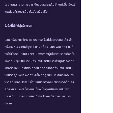
ไลน์ และตารางการจ่ายเงินของแต่ละสัญลักษณ์เพื่อเรียนรู้
เกมก่อนที่คุณจะเดิมพันด้วยเงินจริง!
โบนัสที่นำไปสู่แจ็คพอต
นอกเหนือจากแจ็คพอตโปรเกรสซีฟที่ล่อตาล่อใจแล้ว อีก
หนึ่งสิ่งที่โดดเด่นที่สุดของเกมสล็อต Sun Wukong นั้นก็
หนีไม่พ้นรอบโบนัส Free Games ที่ผู้เล่นสามารถเลือกได้
เองถึง 3 รูปแบบ โดยมีจำนวนฟรีสปินและตัวคูณรางวัลที่
แตกต่างกันในสามตัวเลือกนี้ ยิ่งคุณเลือกจำนวนฟรีสปิน
น้อยตัวคูณเงินรางวัลที่ได้ก็จะยิ่งสูงขึ้น และในทางกลับกัน
หากคุณเลือกฟรีสปินจำนวนมากตัวคูณเงินรางวัลก็จะลด
ลงตาม อย่างไรก็ตามมันก็ยังเป็นคุณสมบัติพิเศษที่น่า
ประทับใจไม่ว่าคุณจะเลือกโบนัส Free Games แบบไหน
ก็ตาม