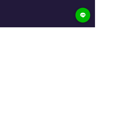
สมัครเล่นเกมง่าย ๆ
กับ
 91฿ET
1) ดาวน์โหลดเกม
2) คลิก "แชทกับเรา" แล้วสมัครสมาชิกได้เลย
3) รับยูสเซอร์เนม & พาสเวิร์ดไปเล่นง่ายๆ
4) ฝากเงินเข้าสู่ระบบ
5) เอาชนะรางวัลแล้วถอนเงินได้เลยทันที!
สิทธิพิเศษเฉพาะสมาชิก 
91฿ET เท่านั้น!