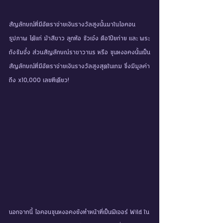
สัญลักษณ์ที่มีอัตราจ่ายเงินรางวัลสูงนั้นมาในไอคอน
รูปภาพ ได้แก่ ม้าสีขาว ลูกท้อ ซัวเจ๋ง ตือโป๊ยก่าย และ พระ
ถังซัมจั๋ง ส่วนสัญลักษณ์ราชาวานร หรือ ซุนหงอคงนั้นเป็น
สัญลักษณ์ที่มีอัตราจ่ายเงินรางวัลสูงสุดในเกม ซึ่งมีมูลค่า
ถึง x10,000 เลยทีเดียว!
นอกจากนี้ ไอคอนซุนหงอคงยังทำหน้าที่เป็นฟีเจอร์ Wild ใน