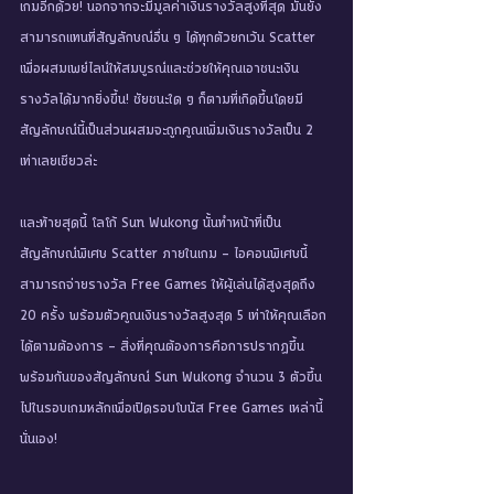
เกมอีกด้วย! นอกจากจะมีมูลค่าเงินรางวัลสูงที่สุด มันยัง
สามารถแทนที่สัญลักษณ์อื่น ๆ ได้ทุกตัวยกเว้น Scatter 
เพื่อผสมเพย์ไลน์ให้สมบูรณ์และช่วยให้คุณเอาชนะเงิน
รางวัลได้มากยิ่งขึ้น! ชัยชนะใด ๆ ก็ตามที่เกิดขึ้นโดยมี
สัญลักษณ์นี้เป็นส่วนผสมจะถูกคูณเพิ่มเงินรางวัลเป็น 2 
เท่าเลยเชียวล่ะ
และท้ายสุดนี้ โลโก้ Sun Wukong นั้นทำหน้าที่เป็น
สัญลักษณ์พิเศษ Scatter ภายในเกม - ไอคอนพิเศษนี้
สามารถจ่ายรางวัล Free Games ให้ผู้เล่นได้สูงสุดถึง 
20 ครั้ง พร้อมตัวคูณเงินรางวัลสูงสุด 5 เท่าให้คุณเลือก
ได้ตามต้องการ - สิ่งที่คุณต้องการคือการปรากฏขึ้น
พร้อมกันของสัญลักษณ์ Sun Wukong จำนวน 3 ตัวขึ้น
ไปในรอบเกมหลักเพื่อเปิดรอบโบนัส Free Games เหล่านี้
นั่นเอง! 