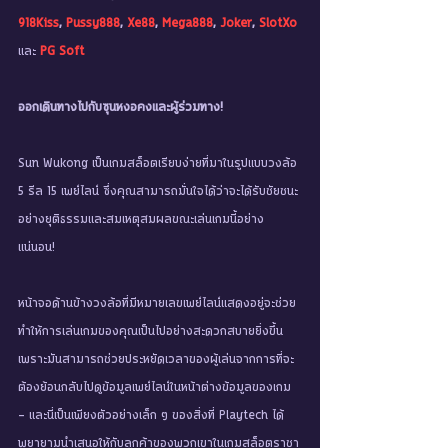
918Kiss
, 
Pussy888
, 
Xe88
, 
Mega888
, 
Joker
, 
SlotXo
และ
PG Soft
ออกเดินทางไปกับซุนหงอคงและผู้ร่วมทาง! 
Sun Wukong เป็นเกมสล็อตเรียบง่ายที่มาในรูปแบบวงล้อ 
5 รีล 15 เพย์ไลน์ ซึ่งคุณสามารถมั่นใจได้ว่าจะได้รับชัยชนะ
อย่างยุติธรรมและสมเหตุสมผลขณะเล่นเกมนี้อย่าง
แน่นอน! 
หน้าจอด้านข้างวงล้อที่มีหมายเลขเพย์ไลน์แสดงอยู่จะช่วย
ทำให้การเล่นเกมของคุณเป็นไปอย่างสะดวกสบายยิ่งขึ้น 
เพราะมันสามารถช่วยประหยัดเวลาของผู้เล่นจากการที่จะ
ต้องย้อนกลับไปดูข้อมูลเพย์ไลน์ในหน้าต่างข้อมูลของเกม 
- และนี่เป็นเพียงตัวอย่างเล็ก ๆ ของสิ่งที่ Playtech ได้
พยายามนำเสนอให้กับลูกค้าของพวกเขาในเกมสล็อตราชา