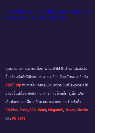
https://video.wixstatic.com/video/0a0f51_21a5ad8bd2a94
a29afe7697aa7e33d75/480p/mp4/file.mp4
คุณสามารถเล่นเกมสล็อต Wild Wild Riches ได้แล้ววัน
นี้ พร้อมรับสิทธิพิเศษมากมาย ฟรี!!! เมื่อสมัครสมาชิกกับ 
91฿ET.vip
ที่นี่เท่านั้น! เพลิดเพลินความมันส์ได้ทุกเกมส์ไม่
ว่าจะเป็นสล็อต ยิงปลา บาคาร่า แบล็คแจ็ค รูเล็ต ไฮโล 
เสือมังกร และ อื่น ๆ อีกมากมายจากหลายค่ายดังทั้ง 
918Kiss
, 
Pussy888
, 
Xe88
, 
Mega888
, 
Joker
, 
SlotXo
และ 
PG Soft