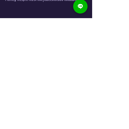
สมัครเล่นเกมง่าย ๆ
กับ
 91฿ET
1) ดาวน์โหลดเกม
2) คลิก "แชทกับเรา" แล้วสมัครสมาชิกได้เลย
3) รับยูสเซอร์เนม & พาสเวิร์ดไปเล่นง่ายๆ