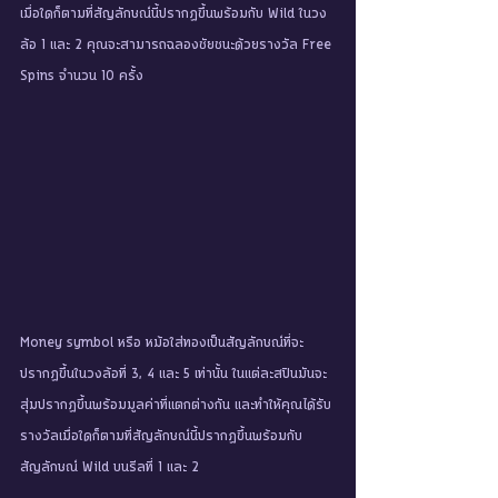
เมื่อใดก็ตามที่สัญลักษณ์นี้ปรากฏขึ้นพร้อมกับ Wild ในวง
ล้อ 1 และ 2 คุณจะสามารถฉลองชัยชนะด้วยรางวัล Free 
Spins จำนวน 10 ครั้ง
Money symbol หรือ หม้อใส่ทองเป็นสัญลักษณ์ที่จะ
ปรากฏขึ้นในวงล้อที่ 3, 4 และ 5 เท่านั้น ในแต่ละสปินมันจะ
สุ่มปรากฏขึ้นพร้อมมูลค่าที่แตกต่างกัน และทำให้คุณได้รับ
รางวัลเมื่อใดก็ตามที่สัญลักษณ์นี้ปรากฏขึ้นพร้อมกับ
สัญลักษณ์ Wild บนรีลที่ 1 และ 2 